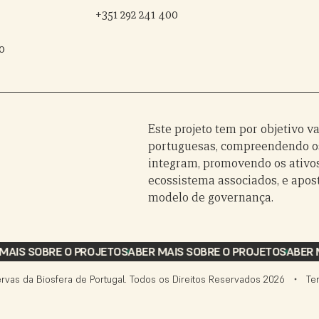
s
+351 292 241 400
o
Este projeto tem por objetivo v
portuguesas, compreendendo os
integram, promovendo os ativos
ecossistema associados, e apos
modelo de governança.
MAIS SOBRE O PROJETO
SABER MAIS SOBRE O PROJETO
SABER 
rvas da Biosfera de Portugal. Todos os Direitos Reservados
2026
Te