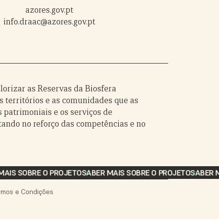
azores.gov.pt
info.draac@azores.gov.pt
alorizar as Reservas da Biosfera
 territórios e as comunidades que as
 patrimoniais e os serviços de
tando no reforço das competências e no
MAIS SOBRE O PROJETO
SABER MAIS SOBRE O PROJETO
SABER M
rmos e Condições